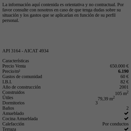
La información aquí contenida es orientativa y no contractual. Por
favor consulte con nosotros en caso de que tenga dudas sobre su
situación y los gastos que se aplicarían en función de su perfil
personal.
API 3164 - AICAT 4934
Características
Precio Venta
650.000 €
Precio/m²
6.190
Gastos de comunidad
60 €
I.B.I.
82 €
Año de construcción
2001
Construidos
2
105 m
Útiles
2
79,39 m
Dormitorios
3
Baños
2
Amueblado
Cocina Amueblada
Calefacción
Por conductos
Terraza