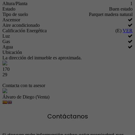
Altura/Planta
1
Estado
Buen estado
Tipo de suelo
Parquet madera natural
Ascensor
Aire acondicionado
Calificación Energética
(E)
VER
Luz
Gas
Agua
Ubicación
La dirección del inmueble es aproximada.
170
29
Contacta con tu asesor
Álvaro de Diego (Venta)
Contáctanos
Si deseas más información sobre esta propiedad, por