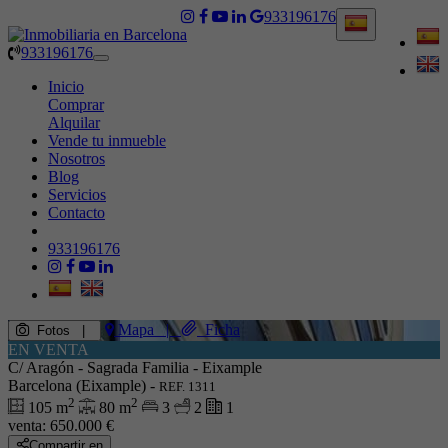
933196176
933196176
Toggle
navigation
Inicio
Comprar
Alquilar
Vende tu inmueble
Nosotros
Blog
Servicios
Contacto
933196176
Mapa
|
Ficha
Fotos
|
EN VENTA
C/ Aragón - Sagrada Familia - Eixample
Barcelona (Eixample) -
REF. 1311
2
2
105 m
80 m
3
2
1
venta:
650.000 €
Compartir en