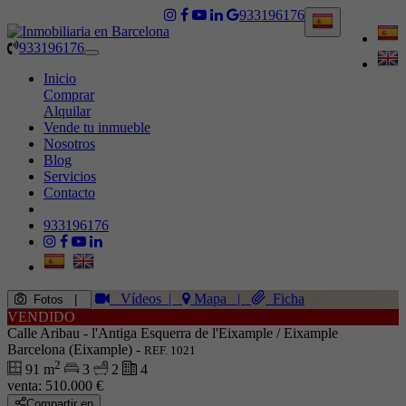
933196176
933196176
Toggle
navigation
Inicio
Comprar
Alquilar
Vende tu inmueble
Nosotros
Blog
Servicios
Contacto
933196176
Vídeos
|
Mapa
|
Ficha
Fotos
|
VENDIDO
Calle Aribau - l'Antiga Esquerra de l'Eixample / Eixample
Barcelona (Eixample) -
REF. 1021
2
91 m
3
2
4
venta:
510.000 €
Compartir en