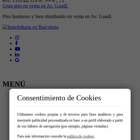
Ref. 1533
129 m
4
2
Gran piso en venta en Av. Gaudí.
Piso luminoso y bien distribuido en venta en Av. Gaudí.
MENÚ
Consentimiento de Cookies
Inicio
Comprar
Alquilar
Vende tu inmueble
Utilizamos cookies propias y de terceros para fines analíticos y para
Nosotros
mostrarle publicidad personalizada en base a un perfil elaborado a partir
Blog
de sus hábitos de navegación (por ejemplo, páginas visitadas).
Servicios
Contacto
Para más información consulte la
política de cookies
.