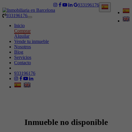
933196176
933196176
Toggle
navigation
Inicio
Comprar
Alquilar
Vende tu inmueble
Nosotros
Blog
Servicios
Contacto
933196176
Inmueble no disponible