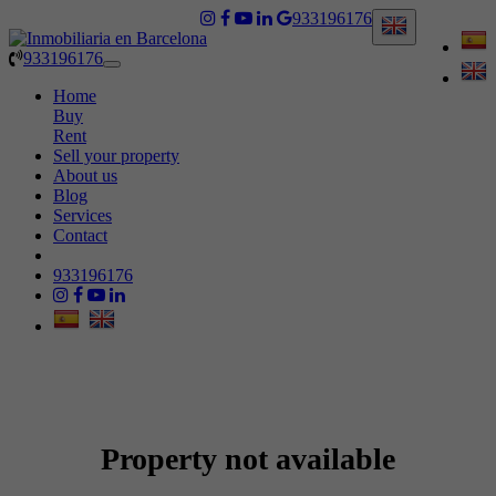
933196176
933196176
Toggle
navigation
Home
Buy
Rent
Sell your property
About us
Blog
Services
Contact
933196176
Property not available